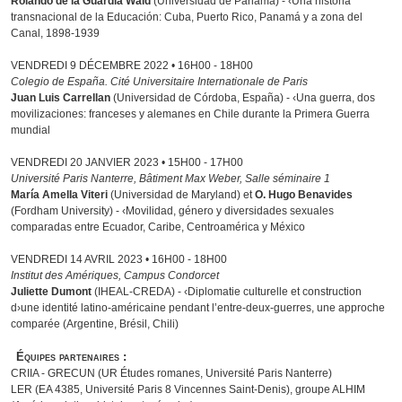
Rolando de la Guardia Wald
(Universidad de Panamá) - ‹Una historia
transnacional de la Educación: Cuba, Puerto Rico, Panamá y a zona del
Canal, 1898-1939
VENDREDI 9 DÉCEMBRE 2022 • 16H00 - 18H00
Colegio de España. Cité Universitaire Internationale de Paris
Juan Luis Carrellan
(Universidad de Córdoba, España) - ‹Una guerra, dos
movilizaciones: franceses y alemanes en Chile durante la Primera Guerra
mundial
VENDREDI 20 JANVIER 2023 • 15H00 - 17H00
Université Paris Nanterre, Bâtiment Max Weber, Salle séminaire 1
María AmelIa Viteri
(Universidad de Maryland) et
O. Hugo Benavides
(Fordham University) - ‹Movilidad, género y diversidades sexuales
comparadas entre Ecuador, Caribe, Centroamérica y México
VENDREDI 14 AVRIL 2023 • 16H00 - 18H00
Institut des Amériques, Campus Condorcet
Juliette Dumont
(IHEAL-CREDA) - ‹Diplomatie culturelle et construction
d›une identité latino-américaine pendant l’entre-deux-guerres, une approche
comparée (Argentine, Brésil, Chili)
Équipes partenaires :
CRIIA - GRECUN (UR Études romanes, Université Paris Nanterre)
LER (EA 4385, Université Paris 8 Vincennes Saint-Denis), groupe ALHIM