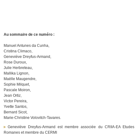
Au sommaire de ce numéro :
Manuel Antunes da Cunha,
Cristina Climaco,
Geneviève Dreyfus-Armand,
Rose Duroux,
Julie Herbreteau,
Mallika Lignon,
Maëlle Maugendre,
Sophie Milquet,
Pascale Moiron,
Jean Ortiz,
Victor Pereira,
Yvette Santos,
Bernard Sicot,
Marie-Christine Volovitch-Tavares.
Geneviève Dreyfus-Armand est membre associée du CRIIA-EA Etudes
Romanes et membre du CERMI