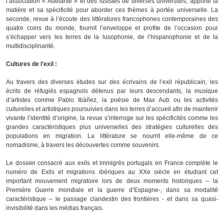
l’association « Adelante » et des lusistes de diverses universités, apporte la
matière et sa spécificité pour aborder ces thèmes à portée universelle. La
seconde, revue à l’écoute des littératures francophones contemporaines des
quatre coins du monde, fournit l’enveloppe et profite de l’occasion pour
s’échapper vers les terres de la lusophonie, de l’hispanophonie et de la
multidisciplinarité.
Cultures de l'exil :
Au travers des diverses études sur des écrivains de l’exil républicain, les
écrits de réfugiés espagnols détenus par leurs descendants, la musique
d’artistes comme Pablo Ibáñez, la poésie de Max Aub ou les activités
culturelles et artistiques poursuivies dans les terres d’accueil afin de maintenir
vivante l’identité d’origine, la revue s’interroge sur les spécificités comme les
grandes caractéristiques plus universelles des stratégies culturelles des
populations en migration. La littérature se nourrit elle-même de ce
nomadisme, à travers les découvertes comme souvenirs.
Le dossier consacré aux exils et immigrés portugais en France complète le
numéro de Exils et migrations ibériques au XXe siècle en étudiant cet
important mouvement migratoire lors de deux moments historiques – la
Première Guerre mondiale et la guerre d’Espagne-, dans sa modalité
caractéristique – le passage clandestin des frontières - et dans sa quasi-
invisibilité dans les médias français.