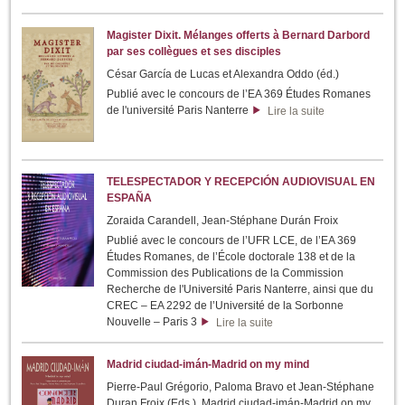
Magister Dixit. Mélanges offerts à Bernard Darbord
par ses collègues et ses disciples
César García de Lucas et Alexandra Oddo (éd.)
Publié avec le concours de l’EA 369 Études Romanes
de l'université Paris Nanterre
Lire la suite
TELESPECTADOR Y RECEPCIÓN AUDIOVISUAL EN
ESPAÑA
Zoraida Carandell, Jean-Stéphane Durán Froix
Publié avec le concours de l’UFR LCE, de l’EA 369
Études Romanes, de l’École doctorale 138 et de la
Commission des Publications de la Commission
Recherche de l'Université Paris Nanterre, ainsi que du
CREC – EA 2292 de l’Université de la Sorbonne
Nouvelle – Paris 3
Lire la suite
Madrid ciudad-imán-Madrid on my mind
Pierre-Paul Grégorio, Paloma Bravo et Jean-Stéphane
Duran Froix (Eds.), Madrid ciudad-imán-Madrid on my